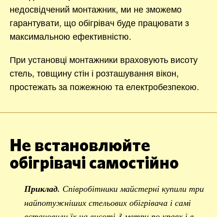
недосвідчений монтажник, ми не зможемо
гарантувати, що обігрівач буде працювати з
максимальною ефективністю.
При установці монтажники враховують висоту
стель, товщину стін і розташування вікон,
простежать за пожежною та електробезпекою.
Не встановлюйте
обігрівачі самостійно
Приклад.
Співробітники майстерні купили три
найпотужніших стельових обігрівача і самі
встановили їх на висоті 3 метри по краях і в