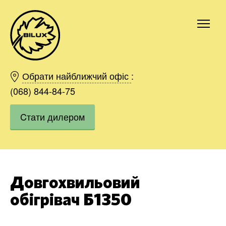
Київ
Харків
Обрати найближчий офіс
:
Одесса
(068) 844-84-75
Дніпро
Cтати дилером
Івано-Франківськ
Львів
Область
Хмельницький
Вінниця
Довгохвильовий
Замовити
обігрівач Б1350