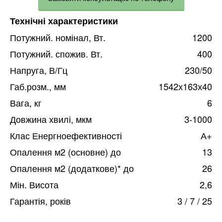
Технічні характеристики
Потужний. номінал, Вт.
1200
Потужний. спожив. Вт.
400
Напруга, В/Гц
230/50
Габ.розм., мм
1542х163х40
Вага, кг
6
Довжина хвилі, мкм
3-1000
Клас Енергноефективності
А+
Опалення м2 (основне) до
13
Опалення м2 (додаткове)* до
26
Мін. Висота
2,6
Гарантія, років
3 / 7 / 25